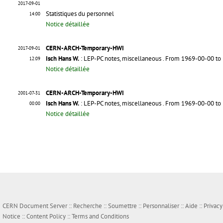
2017-09-01
Statistiques du personnel
14:00
Notice détaillée
CERN-ARCH-Temporary-HWI
2017-09-01
Isch Hans W.
: LEP-PC notes, miscellaneous
. From 1969-00-00 to
12:09
Notice détaillée
CERN-ARCH-Temporary-HWI
2001-07-31
Isch Hans W.
: LEP-PC notes, miscellaneous
. From 1969-00-00 to
00:00
Notice détaillée
CERN Document Server ::
Recherche
::
Soumettre
::
Personnaliser
::
Aide
::
Privacy
Notice
::
Content Policy
::
Terms and Conditions