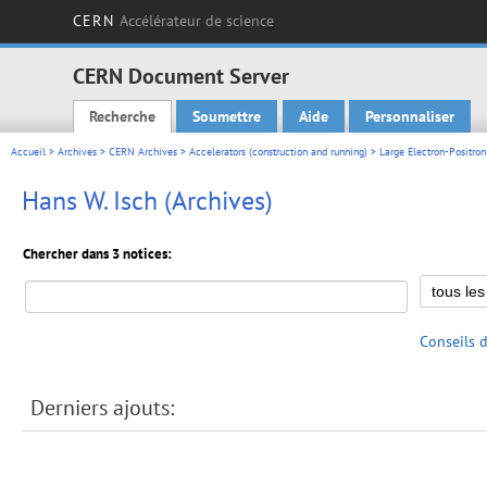
CERN
Accélérateur de science
CERN Document Server
Recherche
Soumettre
Aide
Personnaliser
Main menu
Accueil
>
Archives
>
CERN Archives
>
Accelerators (construction and running)
>
Large Electron-Positron
Hans W. Isch (Archives)
Chercher dans 3 notices:
Conseils 
Derniers ajouts: