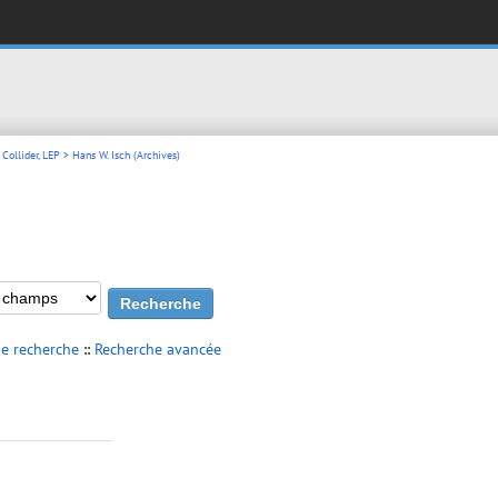
 Collider, LEP
> Hans W. Isch (Archives)
de recherche
::
Recherche avancée