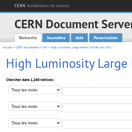
CERN
Accélérateur de science
CERN Document Serve
Recherche
Soumettre
Aide
Personnaliser
Main menu
Accueil
>
CERN Accelerators
>
LHC
> High Luminosity Large Hadron Collider (HL-LHC)
High Luminosity Large 
Chercher dans 1,260 notices::