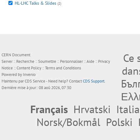
HL-LHC Talks & Slides
(2)
Ce 
CERN Document
Server ::
Recherche
::
Soumettre
::
Personnaliser
::
Aide
::
Privacy
dan
Notice
::
Content Policy
::
Terms and Conditions
Powered by
Invenio
Бъл
Maintenu par
CDS Service
- Need help? Contact
CDS Support
.
Dernière mise à jour:: 08 aoû 2026, 07:30
Ελλ
Français
Hrvatski
Itali
Norsk/Bokmål
Polski