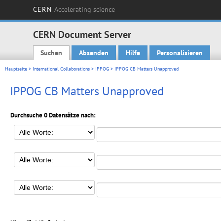
CERN
Accelerating science
CERN Document Server
Suchen
Absenden
Hilfe
Personalisieren
Main menu
Hauptseite
>
International Collaborations
>
IPPOG
> IPPOG CB Matters Unapproved
IPPOG CB Matters Unapproved
Durchsuche 0 Datensätze nach: