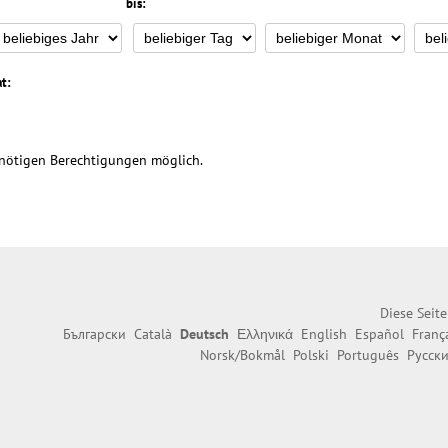
bis:
t:
 nötigen Berechtigungen möglich.
Diese Seit
Български
Català
Deutsch
Ελληνικά
English
Español
Franç
Norsk/Bokmål
Polski
Português
Русск