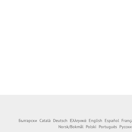
Български
Català
Deutsch
Ελληνικά
English
Español
Franç
Norsk/Bokmål
Polski
Português
Русски