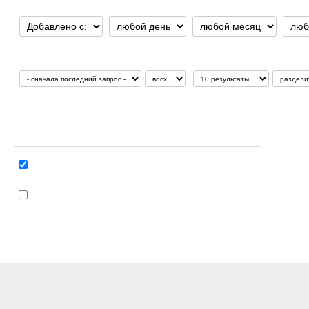
Добавлено/изменено с:
Сортировать по:
Представить результаты:
Присоединение к коллекции:
IdeaSquare Public Documents
(11)
IdeaSquare Restricted Documents
[ограничено]
(4)