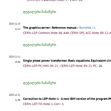
დეტალური ჩანაწერი
2025-11-13
The graphics server: Reference manual
/
Bernette, J L
11:12
CERN-LEP-Controls-Note-86-Add; CERN-SPS-ACC-Note-88-12-A
დეტალური ჩანაწერი
2025-11-11
Single phase power transformer. Basic equations. Equivalent ci
16:36
CERN-LEP-PC-HWI-84-21
;
CERN-LEP-Note-84-21-PC
- 26.
დეტალური ჩანაწერი
2025-11-11
Correction to LEP-Note-1
: A new IBM version of the program P
11:38
CERN-LEP-TH-Note-1-Corr
- 1.