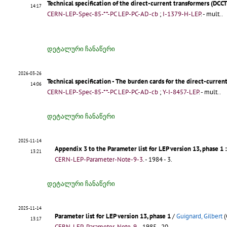
Technical specification of the direct-current transformers (DCCT
14:17
CERN-LEP-Spec-85-**-PC
LEP-PC-AD-cb
;
I-1379-H-LEP
. - mult..
დეტალური ჩანაწერი
2026-03-26
Technical specification - The burden cards for the direct-curre
14:06
CERN-LEP-Spec-85-**-PC
LEP-PC-AD-cb
;
Y-I-8457-LEP
. - mult..
დეტალური ჩანაწერი
2025-11-14
Appendix 3 to the Parameter list for LEP version 13, phase 1
13:21
CERN-LEP-Parameter-Note-9-3
.
- 1984 - 3.
დეტალური ჩანაწერი
2025-11-14
Parameter list for LEP version 13, phase 1
/
Guignard, Gilbert
(
13:17
CERN-LEP-Parameter-Note-9
.
- 1985 - 20.