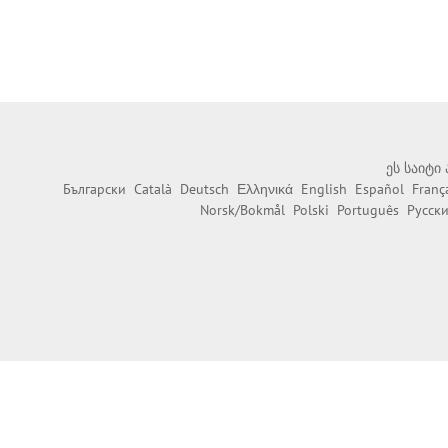
ეს საიტი
Български
Català
Deutsch
Ελληνικά
English
Español
Franç
Norsk/Bokmål
Polski
Português
Русск