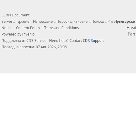
CERN Document
Български
Server ::
Търсене
::
Изпращане
::
Персонализиране
::
Помощ
::
Privacy
Hrva
Notice
::
Content Policy
::
Terms and Conditions
Por
Powered by
Invenio
Поддръжка от
CDS Service
- Need help? Contact
CDS Support
.
Последна промяна: 07 Авг 2026, 20:08