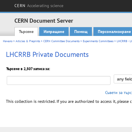
CERN
Accelerating science
CERN Document Server
Търсене
Изпращане
Помощ
Персонализиране
Main menu
Начало
>
Articles & Preprints
>
CERN Committee Documents
>
Experiments Committees
>
LHCRRB - L
LHCRRB Private Documents
Търсене в 2,507 записа за:
Съвети за тър
This collection is restricted. If you are authorized to access it, please