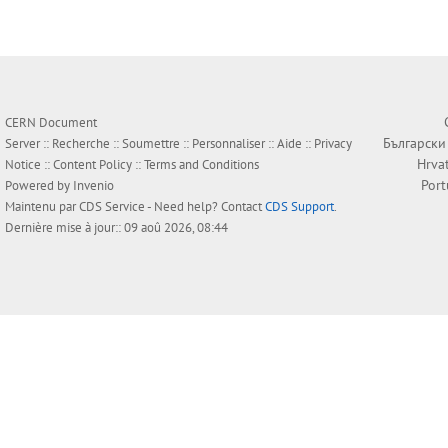
CERN Document
Български
Server ::
Recherche
::
Soumettre
::
Personnaliser
::
Aide
::
Privacy
Hrva
Notice
::
Content Policy
::
Terms and Conditions
Por
Powered by
Invenio
Maintenu par
CDS Service
- Need help? Contact
CDS Support
.
Dernière mise à jour:: 09 aoû 2026, 08:44