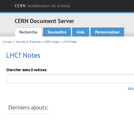
CERN
Accélérateur de science
CERN Document Server
Recherche
Soumettre
Aide
Personnaliser
Main menu
Accueil
>
Articles & Preprints
>
CERN Notes
> LHCf Notes
LHCf Notes
Chercher dans 0 notices:
Add
Derniers ajouts: