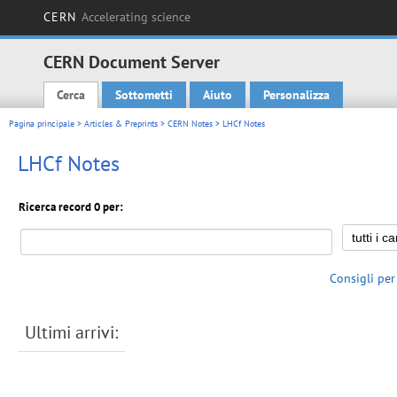
CERN
Accelerating science
CERN Document Server
Cerca
Sottometti
Aiuto
Personalizza
Main menu
Pagina principale
>
Articles & Preprints
>
CERN Notes
> LHCf Notes
LHCf Notes
Ricerca record 0 per:
Consigli per
Ultimi arrivi: