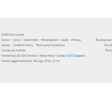
CERN Document
Български
Server ::
Cerca
::
Sottometti
::
Personalizza
::
Aiuto
::
Privacy
Hrva
Notice
::
Content Policy
::
Terms and Conditions
Por
Fornita da
Invenio
Mantenuto da
CDS Service
- Need help? Contact
CDS Support
.
Ultimo aggiornamento: 08 Ago 2026, 12:41