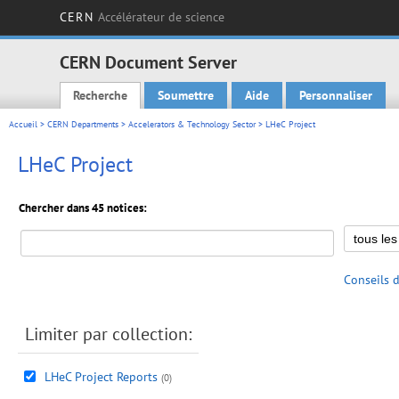
CERN
Accélérateur de science
CERN Document Server
Recherche
Soumettre
Aide
Personnaliser
Main menu
Accueil
>
CERN Departments
>
Accelerators & Technology Sector
> LHeC Project
LHeC Project
Chercher dans 45 notices:
Conseils 
Limiter par collection:
LHeC Project Reports
(0)