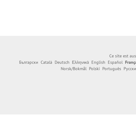
Ce site est au
Български
Català
Deutsch
Ελληνικά
English
Español
Franç
Norsk/Bokmål
Polski
Português
Русск