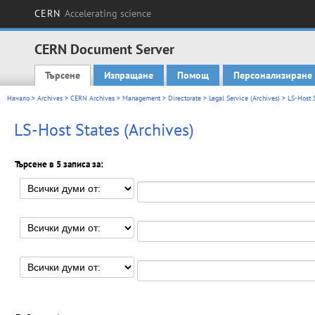
CERN
Accelerating science
CERN Document Server
Търсене
Изпращане
Помощ
Персонализиране
Main menu
Начало
>
Archives
>
CERN Archives
>
Management
>
Directorate
>
Legal Service (Archives)
> LS-Host S
LS-Host States (Archives)
Търсене в 5 записа за: