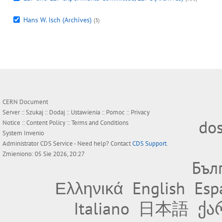
Hans W. Isch (Archives)
(3)
CERN Document
Server ::
Szukaj
::
Dodaj
::
Ustawienia
::
Pomoc
::
Privacy
do
Notice
::
Content Policy
::
Terms and Conditions
System
Invenio
Administrator
CDS Service
- Need help? Contact
CDS Support
.
Zmieniono: 05 Sie 2026, 20:27
Бъл
Ελληνικά
English
Esp
Italiano
日本語
ქა