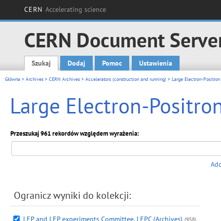
CERN
Accelerating science
CERN Document Serve
Szukaj
Dodaj
Pomoc
Ustawienia
Main menu
Główna
>
Archives
>
CERN Archives
>
Accelerators (construction and running)
> Large Electron-Positron 
Large Electron-Positron
Przeszukaj 961 rekordów względem wyrażenia:
Add
Ogranicz wyniki do kolekcji:
LEP and LEP experiments Committee, LEPC (Archives)
(958)