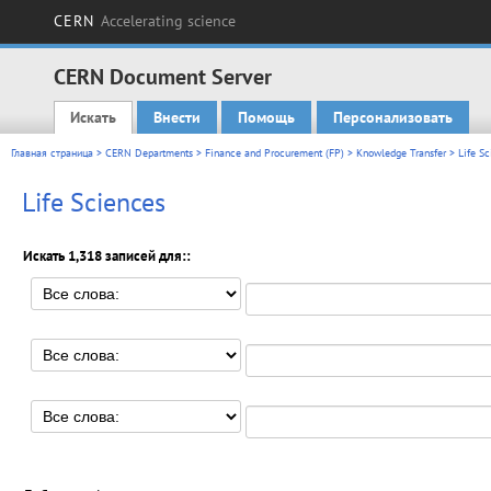
CERN
Accelerating science
CERN Document Server
Искать
Внести
Помощь
Персонализовать
Main menu
Главная страница
>
CERN Departments
>
Finance and Procurement (FP)
>
Knowledge Transfer
> Life Sc
Life Sciences
Искать 1,318 записей для::