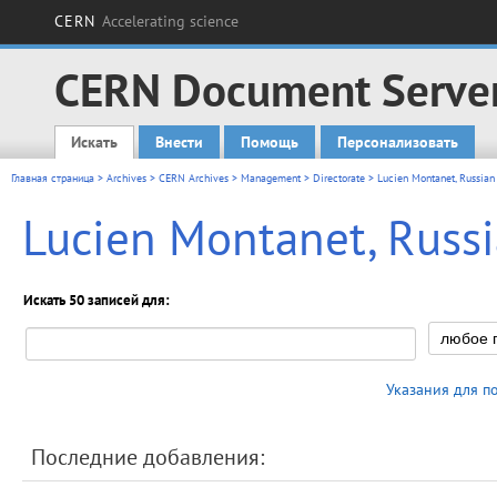
CERN
Accelerating science
CERN Document Serve
Искать
Внести
Помощь
Персонализовать
Main menu
Главная страница
>
Archives
>
CERN Archives
>
Management
>
Directorate
> Lucien Montanet, Russian r
Lucien Montanet, Russia
Искать 50 записей для:
Указания для п
Последние добавления: