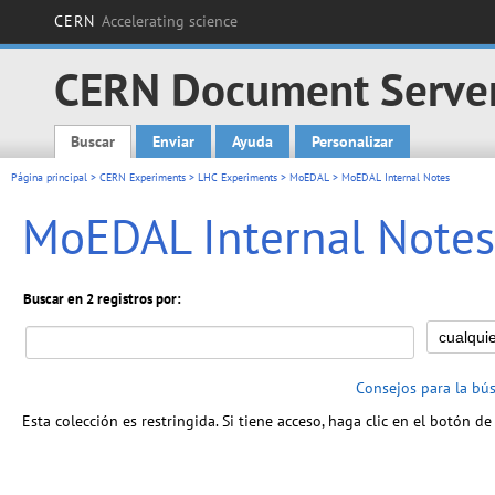
CERN
Accelerating science
CERN Document Serve
Buscar
Enviar
Ayuda
Personalizar
Main menu
Página principal
>
CERN Experiments
>
LHC Experiments
>
MoEDAL
> MoEDAL Internal Notes
MoEDAL Internal Notes
Buscar en 2 registros por:
Consejos para la bú
Esta colección es restringida. Si tiene acceso, haga clic en el botón de