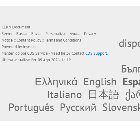
CERN Document
Server ::
Buscar
::
Enviar
::
Personalizar
::
Ayuda
::
Privacy
disp
Notice
::
Content Policy
::
Terms and Conditions
Powered by
Invenio
Mantenido por
CDS Service
- Need help? Contact
CDS Support
.
Última actualización: 09 Ago 2026, 14:12
Бъл
Ελληνικά
English
Esp
Italiano
日本語
ქა
Português
Русский
Slovens