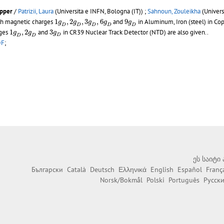
opper
/
Patrizii, Laura
(Universita e INFN, Bologna (IT)) ;
Sahnoun, Zouleikha
(Univers
1
𝑔
D
,
2
𝑔
D
,
3
𝑔
D
,
6
𝑔
D
9
𝑔
D
th magnetic charges
1
,
2
,
3
,
6
and
9
in Aluminum, Iron (steel) in Cop
g
g
g
g
g
D
D
D
D
D
1
𝑔
D
,
2
𝑔
D
3
g
D
rges
1
,
2
and
3
in CR39 Nuclear Track Detector (NTD) are also given..
g
g
g
D
D
D
DF
;
ეს საიტი
Български
Català
Deutsch
Ελληνικά
English
Español
Franç
Norsk/Bokmål
Polski
Português
Русск