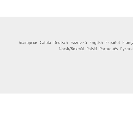
Български
Català
Deutsch
Ελληνικά
English
Español
Franç
Norsk/Bokmål
Polski
Português
Русски