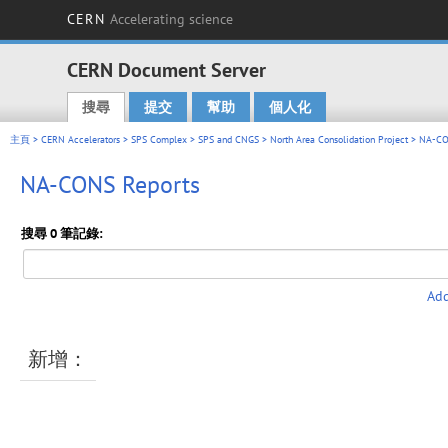
CERN
Accelerating science
CERN Document Server
搜尋
提交
幫助
個人化
Main menu
主頁
>
CERN Accelerators
>
SPS Complex
>
SPS and CNGS
>
North Area Consolidation Project
> NA-CO
NA-CONS Reports
搜尋 0 筆記錄:
Add
新增：