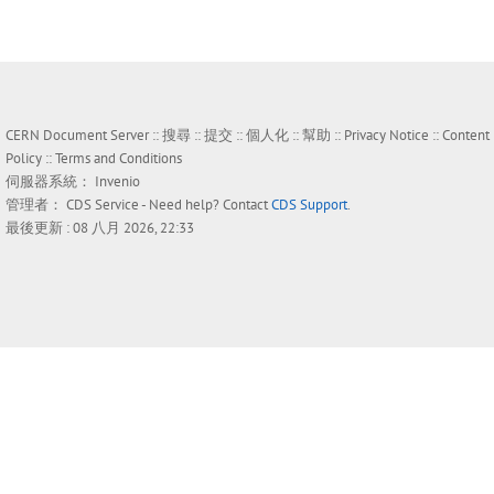
CERN Document Server ::
搜尋
::
提交
::
個人化
::
幫助
::
Privacy Notice
::
Content
Policy
::
Terms and Conditions
伺服器系統：
Invenio
管理者：
CDS Service
- Need help? Contact
CDS Support
.
最後更新 : 08 八月 2026, 22:33