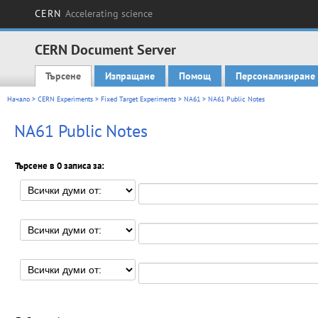
CERN
Accelerating science
CERN Document Server
Търсене
Изпращане
Помощ
Персонализиране
Main menu
Начало
>
CERN Experiments
>
Fixed Target Experiments
>
NA61
> NA61 Public Notes
NA61 Public Notes
Търсене в 0 записа за: