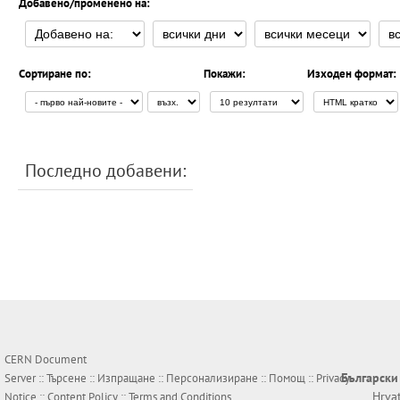
Добавено/променено на:
Сортиране по:
Покажи:
Изходен формат:
Последно добавени:
CERN Document
Български
Server ::
Търсене
::
Изпращане
::
Персонализиране
::
Помощ
::
Privacy
Hrva
Notice
::
Content Policy
::
Terms and Conditions