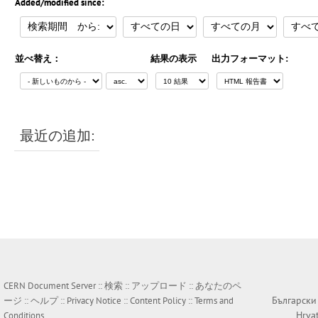
Added/modified since:
並べ替え：
結果の表示
出力フォーマット:
最近の追加:
CERN Document Server ::
検索
::
アップロード
::
あなたのペ
Български
ージ
::
ヘルプ
::
Privacy Notice
::
Content Policy
::
Terms and
Hrva
Conditions