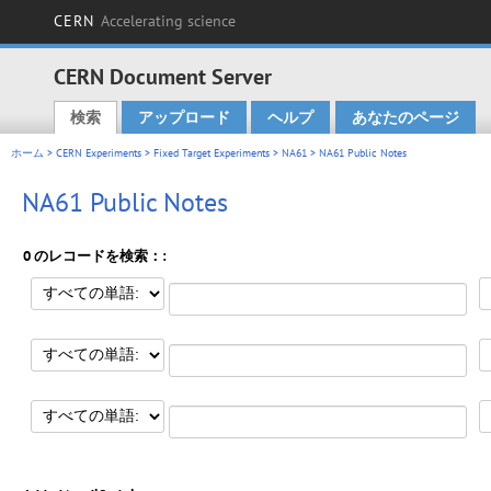
CERN
Accelerating science
CERN Document Server
検索
アップロード
ヘルプ
あなたのページ
Main menu
ホーム
>
CERN Experiments
>
Fixed Target Experiments
>
NA61
> NA61 Public Notes
NA61 Public Notes
0 のレコードを検索：: