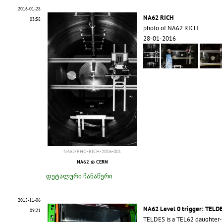
2016-01-28
NA62 RICH
03:58
photo of NA62 RICH
28-01-2016
NA62-PHO-RICH-2016-001
NA62 © CERN
დეტალური ჩანაწერი
2015-11-06
NA62 Level 0 trigger: TELDE
09:21
TELDES is a TEL62 daughter-