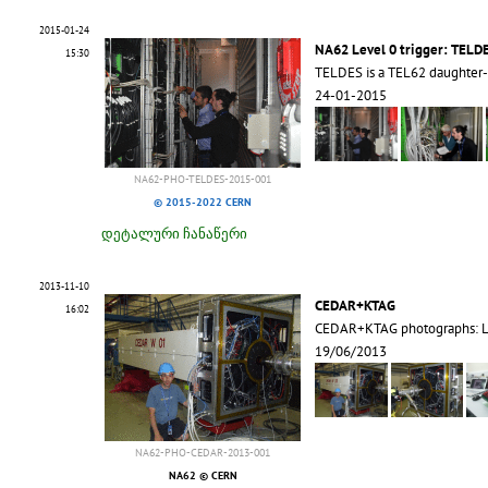
2015-01-24
NA62 Level 0 trigger: TELDE
15:30
TELDES is a TEL62 daughter-
24-01-2015
NA62-PHO-TELDES-2015-001
© 2015-2022 CERN
დეტალური ჩანაწერი
2013-11-10
CEDAR+KTAG
16:02
CEDAR+KTAG photographs: L
19/06/2013
NA62-PHO-CEDAR-2013-001
NA62 © CERN