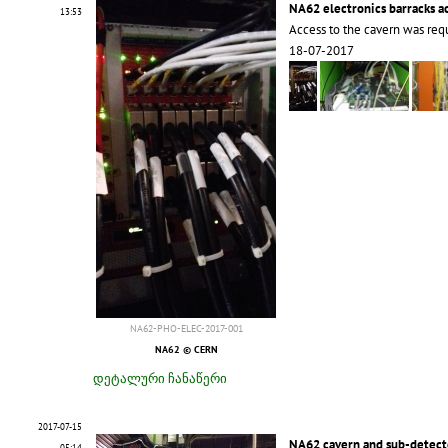
NA62 electronics barracks a
13:53
Access to the cavern was requ
18-07-2017
NA62-PHO-ELEC-2017-001
NA62 © CERN
დეტალური ჩანაწერი
2017-07-15
NA62 cavern and sub-detect
05:14