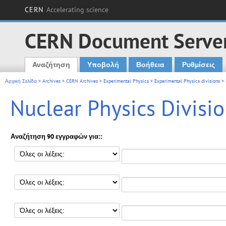
CERN
Accelerating science
CERN Document Serve
Αναζήτηση
Υποβολή
Βοήθεια
Ρυθμίσεις
Main menu
Αρχική Σελίδα
>
Archives
>
CERN Archives
>
Experimental Physics
>
Experimental Physics divisions
> 
Nuclear Physics Divisio
Αναζήτηση 90 εγγραφών για::