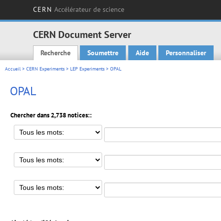
CERN
Accélérateur de science
CERN Document Server
Recherche
Soumettre
Aide
Personnaliser
Main menu
Accueil
>
CERN Experiments
>
LEP Experiments
> OPAL
OPAL
Chercher dans 2,738 notices::