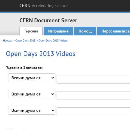
CERN
Accelerating science
CERN Document Server
Търсене
Изпращане
Помощ
Персонализира
Main menu
Начало
>
Open Days 2013
> Open Days 2013 Videos
Open Days 2013 Videos
Търсене в 3 записа за: