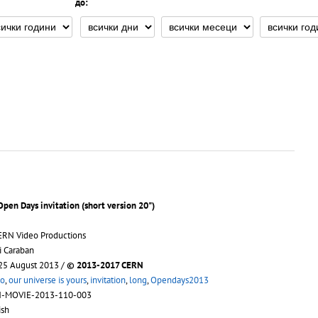
до:
Open Days invitation (short version 20")
ERN Video Productions
i Caraban
 25 August 2013 /
© 2013-2017 CERN
o
,
our universe is yours
,
invitation
,
long
,
Opendays2013
N-MOVIE-2013-110-003
ish