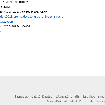
ERN Video Productions
i Caraban
 25 August 2013 /
© 2013-2017 CERN
days2013
,
promo
,
days
,
long
,
our universe is yours
,
days
,
open
N-MOVIE-2013-110-001
ish
Български
Català
Deutsch
Ελληνικά
English
Español
Franç
Norsk/Bokmål
Polski
Português
Русск