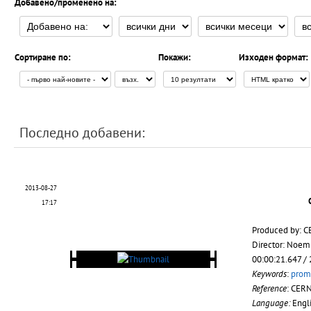
Добавено/променено на:
Сортиране по:
Покажи:
Изходен формат:
Последно добавени:
2013-08-27
17:17
Produced by: C
Director: Noem
00:00:21.647 /
Keywords
:
prom
Reference
: CER
Language:
Engl