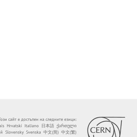
Този сайт е достъпен на следните езици:
ais
Hrvatski
Italiano
日本語
ქართული
ий
Slovensky
Svenska
中文(简)
中文(繁)