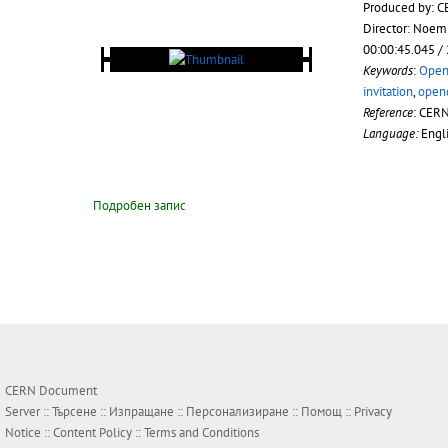
Produced by: C
Director: Noem
00:00:45.045 /
Keywords
:
Open
invitation
,
open
Reference
: CER
Language:
Engl
Подробен запис
CERN Document
Server ::
Търсене
::
Изпращане
::
Персонализиране
::
Помощ
::
Privacy
Notice
::
Content Policy
::
Terms and Conditions