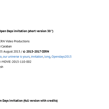
Open Days invitation (short version 30 ")
ERN Video Productions
i Caraban
 25 August 2013 /
© 2013-2017 CERN
o
,
our universe is yours
,
invitation
,
long
,
Opendays2013
N-MOVIE-2013-110-002
ish
 Days invitation (full version with credits)