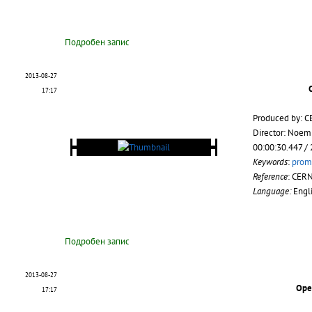
Подробен запис
2013-08-27
17:17
Produced by: C
Director: Noem
00:00:30.447 /
Keywords
:
prom
Reference
: CER
Language:
Engl
Подробен запис
2013-08-27
Open
17:17