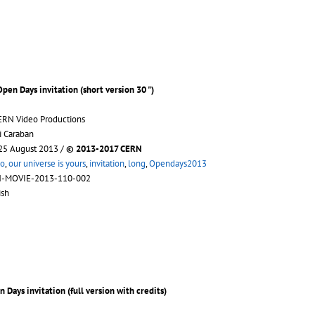
Open Days invitation (short version 30 ")
ERN Video Productions
i Caraban
 25 August 2013 /
© 2013-2017 CERN
o
,
our universe is yours
,
invitation
,
long
,
Opendays2013
N-MOVIE-2013-110-002
ish
 Days invitation (full version with credits)