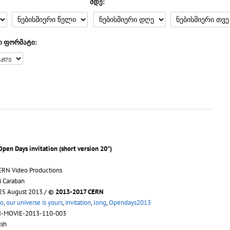
მდე:
ი ფორმატი:
Open Days invitation (short version 20")
ERN Video Productions
i Caraban
 25 August 2013 /
© 2013-2017 CERN
o
,
our universe is yours
,
invitation
,
long
,
Opendays2013
N-MOVIE-2013-110-003
ish