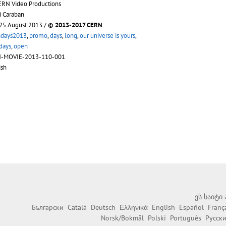
ERN Video Productions
i Caraban
 25 August 2013 /
© 2013-2017 CERN
days2013
,
promo
,
days
,
long
,
our universe is yours
,
days
,
open
N-MOVIE-2013-110-001
ish
ეს საიტი
Български
Català
Deutsch
Ελληνικά
English
Español
Franç
Norsk/Bokmål
Polski
Português
Русск