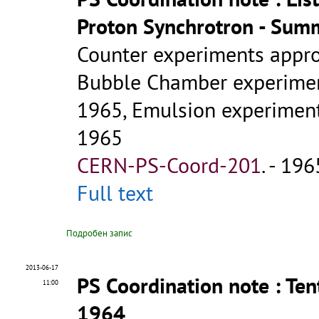
Proton Synchrotron - Sum
Counter experiments appr
Bubble Chamber experime
1965, Emulsion experimen
1965
CERN-PS-Coord-201
.
- 1965
Full text
Подробен запис
2013-06-17
PS Coordination note
: Te
11:00
1964