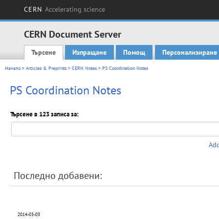
CERN
Accelerating science
CERN Document Server
Търсене
Изпращане
Помощ
Персонализиране
Main menu
Начало
>
Articles & Preprints
>
CERN Notes
> PS Coordination Notes
PS Coordination Notes
Търсене в 123 записа за:
Add
Последно добавени:
2014-03-03