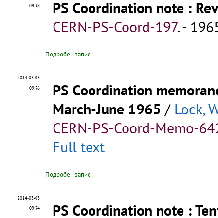
PS Coordination note
: Re
09:38
CERN-PS-Coord-197
.
- 1965
Подробен запис
2014-03-03
PS Coordination memora
09:36
March-June 1965
/
Lock, 
CERN-PS-Coord-Memo-64
Full text
Подробен запис
2014-03-03
PS Coordination note
: Te
09:34