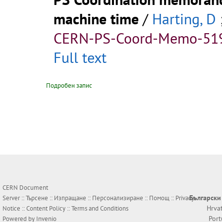
machine time
/
Harting, D
CERN-PS-Coord-Memo-51
Full text
Подробен запис
CERN Document
Български
Server ::
Търсене
::
Изпращане
::
Персонализиране
::
Помощ
::
Privacy
Hrva
Notice
::
Content Policy
::
Terms and Conditions
Por
Powered by
Invenio