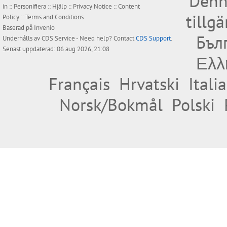
Denn
in
::
Personifiera
::
Hjälp
::
Privacy Notice
::
Content
tillg
Policy
::
Terms and Conditions
Baserad på
Invenio
Бъл
Underhålls av
CDS Service
- Need help? Contact
CDS Support
.
Senast uppdaterad: 06 aug 2026, 21:08
Ελλ
Français
Hrvatski
Itali
Norsk/Bokmål
Polski