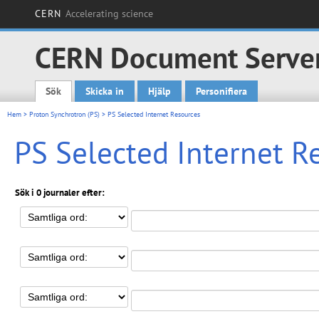
CERN
Accelerating science
CERN Document Serve
Sök
Skicka in
Hjälp
Personifiera
Main menu
Hem
>
Proton Synchrotron (PS)
> PS Selected Internet Resources
PS Selected Internet R
Sök i 0 journaler efter: