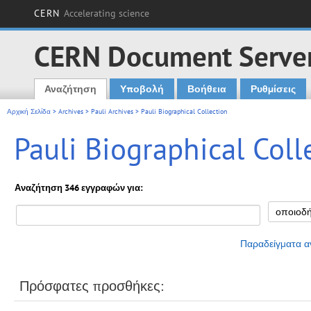
CERN
Accelerating science
CERN Document Serve
Αναζήτηση
Υποβολή
Βοήθεια
Ρυθμίσεις
Main menu
Αρχική Σελίδα
>
Archives
>
Pauli Archives
> Pauli Biographical Collection
Pauli Biographical Coll
Αναζήτηση 346 εγγραφών για:
Παραδείγματα α
Πρόσφατες προσθήκες: