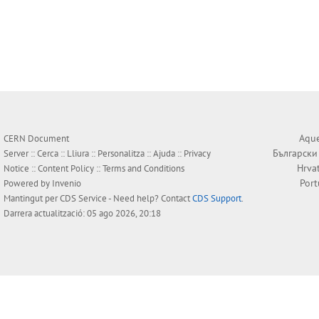
Aque
CERN Document
Български
Server ::
Cerca
::
Lliura
::
Personalitza
::
Ajuda
::
Privacy
Hrva
Notice
::
Content Policy
::
Terms and Conditions
Por
Powered by
Invenio
Mantingut per
CDS Service
- Need help? Contact
CDS Support
.
Darrera actualització: 05 ago 2026, 20:18