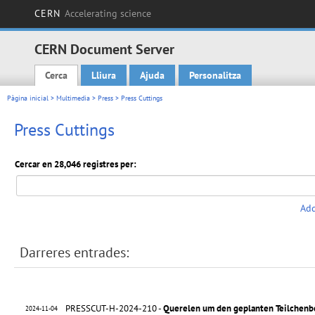
CERN
Accelerating science
CERN Document Server
Cerca
Lliura
Ajuda
Personalitza
Main menu
Pàgina inicial
>
Multimedia
>
Press
> Press Cuttings
Press Cuttings
Cercar en 28,046 registres per:
Add
Darreres entrades:
PRESSCUT-H-2024-210 -
Querelen um den geplanten Teilchenbe
2024-11-04