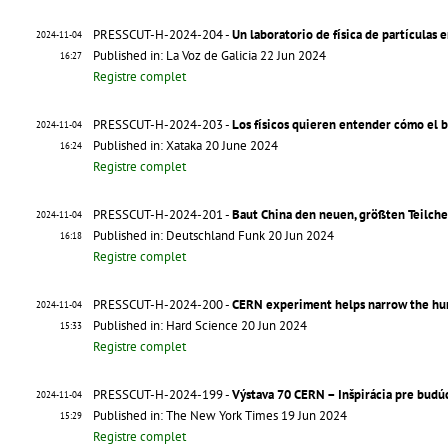
PRESSCUT-H-2024-204 -
Un laboratorio de física de partículas 
2024-11-04
Published in: La Voz de Galicia 22 Jun 2024
16:27
Registre complet
PRESSCUT-H-2024-203 -
Los físicos quieren entender cómo el b
2024-11-04
Published in: Xataka 20 June 2024
16:24
Registre complet
PRESSCUT-H-2024-201 -
Baut China den neuen, größten Teilch
2024-11-04
Published in: Deutschland Funk 20 Jun 2024
16:18
Registre complet
PRESSCUT-H-2024-200 -
CERN experiment helps narrow the hun
2024-11-04
Published in: Hard Science 20 Jun 2024
15:33
Registre complet
PRESSCUT-H-2024-199 -
Výstava 70 CERN – Inšpirácia pre budú
2024-11-04
Published in: The New York Times 19 Jun 2024
15:29
Registre complet