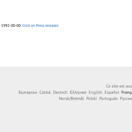
o 1992-00-00
Click on Press releases
Ce site est au
Български
Català
Deutsch
Ελληνικά
English
Español
Franç
Norsk/Bokmål
Polski
Português
Русск