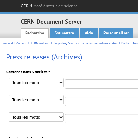
CERN
Accélérateur de science
CERN Document Server
Recherche
Soumettre
Aide
Personnaliser
Main menu
Accueil
>
Archives
>
CERN Archives
>
Supporting Services, Technical and Administration
>
Public Infor
Press releases (Archives)
Chercher dans 3 notices::