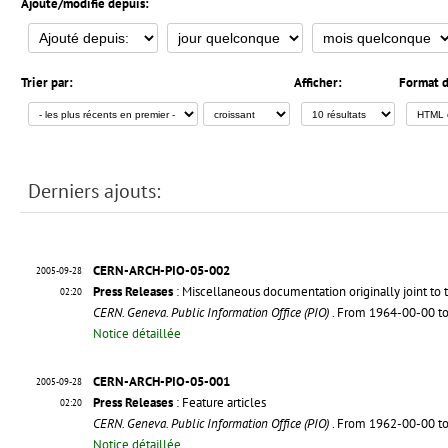
Ajouté/modifié depuis:
Trier par:
Afficher:
Format d
Derniers ajouts:
CERN-ARCH-PIO-05-002
2005-09-28
Press Releases
: Miscellaneous documentation originally joint to 
02:20
CERN. Geneva. Public Information Office (PIO)
. From 1964-00-00 t
Notice détaillée
CERN-ARCH-PIO-05-001
2005-09-28
Press Releases
: Feature articles
02:20
CERN. Geneva. Public Information Office (PIO)
. From 1962-00-00 t
Notice détaillée