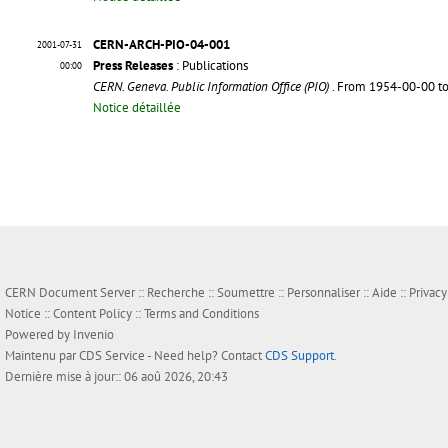
CERN-ARCH-PIO-04-001
2001-07-31
Press Releases
: Publications
00:00
CERN. Geneva. Public Information Office (PIO)
. From 1954-00-00 t
Notice détaillée
CERN Document Server ::
Recherche
::
Soumettre
::
Personnaliser
::
Aide
::
Privacy
Notice
::
Content Policy
::
Terms and Conditions
Powered by
Invenio
Maintenu par
CDS Service
- Need help? Contact
CDS Support
.
Dernière mise à jour:: 06 aoû 2026, 20:43