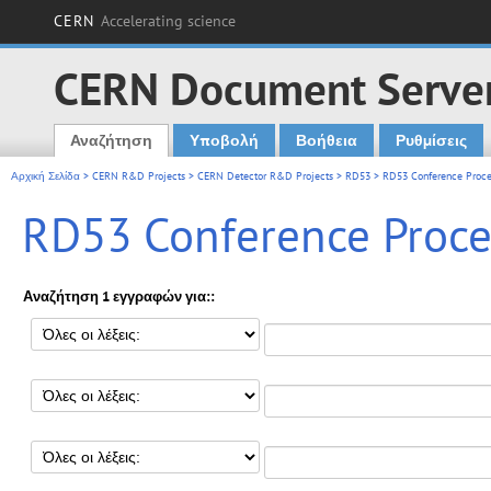
CERN
Accelerating science
CERN Document Serve
Αναζήτηση
Υποβολή
Βοήθεια
Ρυθμίσεις
Main menu
Αρχική Σελίδα
>
CERN R&D Projects
>
CERN Detector R&D Projects
>
RD53
> RD53 Conference Proce
RD53 Conference Proc
Αναζήτηση 1 εγγραφών για::