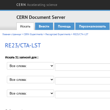
CERN
Accelerating science
CERN Document Server
Искать
Внести
Помощь
Персонализовать
Main menu
Главная страница
>
CERN Experiments
>
Recognized Experiments
> RE23/CTA-LST
RE23/CTA-LST
Искать 31 записей для::