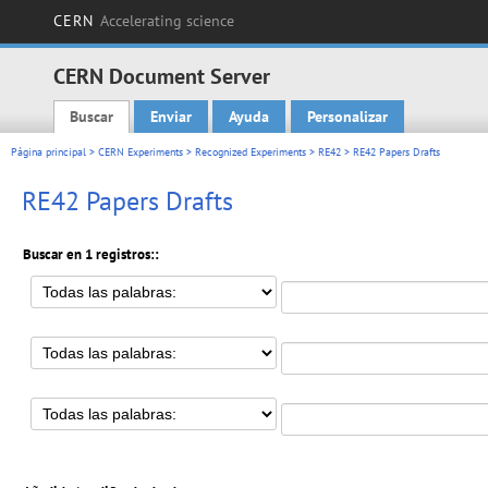
CERN
Accelerating science
CERN Document Server
Buscar
Enviar
Ayuda
Personalizar
Main menu
Página principal
>
CERN Experiments
>
Recognized Experiments
>
RE42
> RE42 Papers Drafts
RE42 Papers Drafts
Buscar en 1 registros::