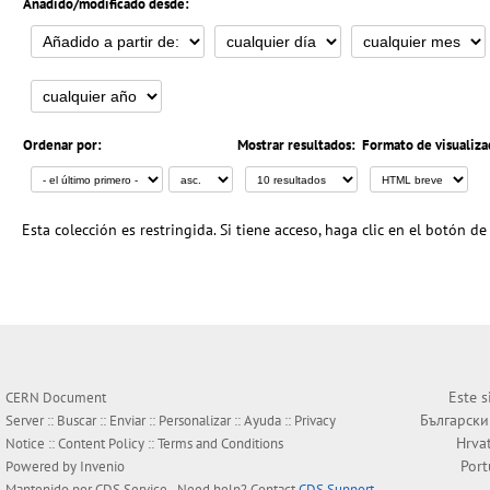
Añadido/modificado desde:
Ordenar por:
Mostrar resultados:
Formato de visualiza
Esta colección es restringida. Si tiene acceso, haga clic en el botón de
Este s
CERN Document
Български
Server ::
Buscar
::
Enviar
::
Personalizar
::
Ayuda
::
Privacy
Hrva
Notice
::
Content Policy
::
Terms and Conditions
Por
Powered by
Invenio
Mantenido por
CDS Service
- Need help? Contact
CDS Support
.