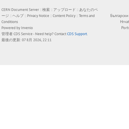
CERN Document Server ::
検索
::
アップロード
::
あなたのペ
Български
ージ
::
ヘルプ
::
Privacy Notice
::
Content Policy
::
Terms and
Hrva
Conditions
Por
Powered by
Invenio
管理者
CDS Service
- Need help? Contact
CDS Support
.
最後の更新: 07 8月 2026, 22:11