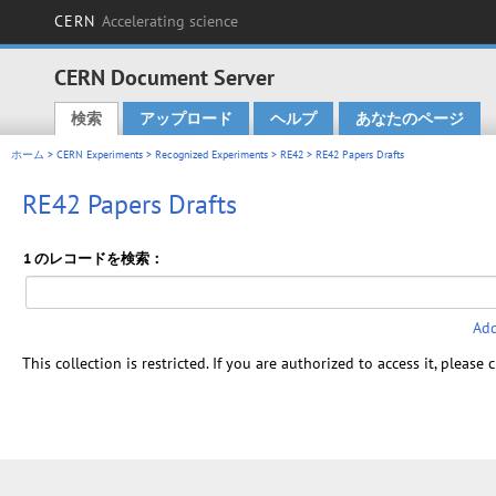
CERN
Accelerating science
CERN Document Server
検索
アップロード
ヘルプ
あなたのページ
Main menu
ホーム
>
CERN Experiments
>
Recognized Experiments
>
RE42
> RE42 Papers Drafts
RE42 Papers Drafts
1 のレコードを検索：
Add
This collection is restricted. If you are authorized to access it, please