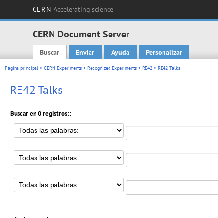
CERN
Accelerating science
CERN Document Server
Buscar
Enviar
Ayuda
Personalizar
Main menu
Página principal
>
CERN Experiments
>
Recognized Experiments
>
RE42
> RE42 Talks
RE42 Talks
Buscar en 0 registros::