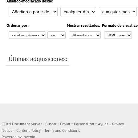
Añadido/modificado desde:
Ordenar por:
Mostrar resultados:
Formato de visualiza
Últimas adquisiciones:
CERN Document Server ::
Buscar
::
Enviar
::
Personalizar
::
Ayuda
::
Privacy
Notice
::
Content Policy
::
Terms and Conditions
Powered by
Invenio