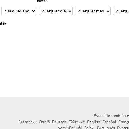
hasta:
ción:
Este sitio también e
Български
Català
Deutsch
Ελληνικά
English
Español
Franç
Norsk/Bokmål
Polski
Português
Русск