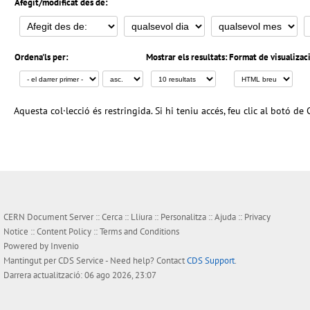
Afegit/modificat des de:
Ordena'ls per:
Mostrar els resultats:
Format de visualizac
Aquesta col·lecció és restringida. Si hi teniu accés, feu clic al botó de 
CERN Document Server ::
Cerca
::
Lliura
::
Personalitza
::
Ajuda
::
Privacy
Notice
::
Content Policy
::
Terms and Conditions
Powered by
Invenio
Mantingut per
CDS Service
- Need help? Contact
CDS Support
.
Darrera actualització: 06 ago 2026, 23:07