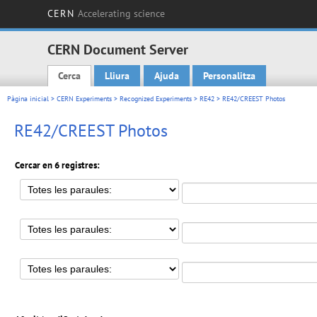
CERN
Accelerating science
CERN Document Server
Cerca
Lliura
Ajuda
Personalitza
Main menu
Pàgina inicial
>
CERN Experiments
>
Recognized Experiments
>
RE42
> RE42/CREEST Photos
RE42/CREEST Photos
Cercar en 6 registres: