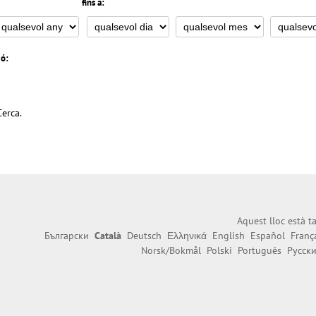
fins a:
ió:
Cerca.
Aquest lloc està 
Български
Català
Deutsch
Ελληνικά
English
Español
Franç
Norsk/Bokmål
Polski
Português
Русск