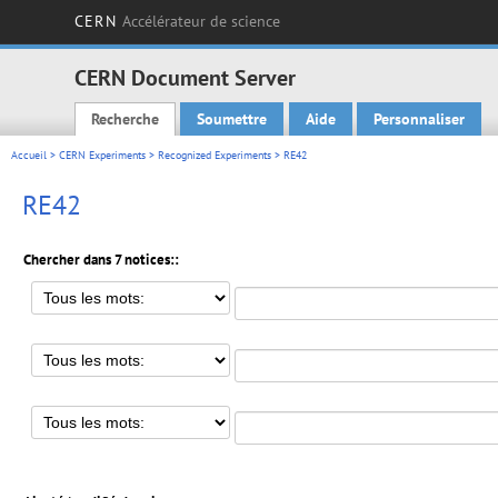
CERN
Accélérateur de science
CERN Document Server
Recherche
Soumettre
Aide
Personnaliser
Main menu
Accueil
>
CERN Experiments
>
Recognized Experiments
> RE42
RE42
Chercher dans 7 notices::