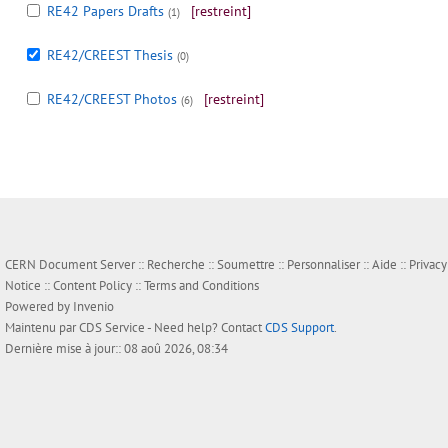
RE42 Papers Drafts
[restreint]
(1)
RE42/CREEST Thesis
(0)
RE42/CREEST Photos
[restreint]
(6)
CERN Document Server ::
Recherche
::
Soumettre
::
Personnaliser
::
Aide
::
Privacy
Notice
::
Content Policy
::
Terms and Conditions
Powered by
Invenio
Maintenu par
CDS Service
- Need help? Contact
CDS Support
.
Dernière mise à jour:: 08 aoû 2026, 08:34