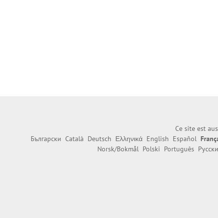
Ce site est au
Български
Català
Deutsch
Ελληνικά
English
Español
Franç
Norsk/Bokmål
Polski
Português
Русск