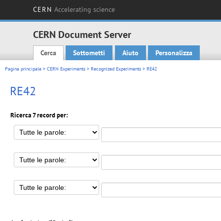
CERN
Accelerating science
CERN Document Server
Cerca
Sottometti
Aiuto
Personalizza
Main menu
Pagina principale
>
CERN Experiments
>
Recognized Experiments
> RE42
RE42
Ricerca 7 record per: