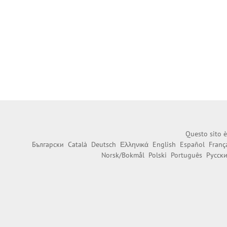
Questo sito è
Български
Català
Deutsch
Ελληνικά
English
Español
Franç
Norsk/Bokmål
Polski
Português
Русск