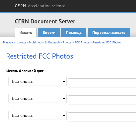
CERN
Accelerating science
CERN Document Server
Искать
Внести
Помощь
Персонализовать
Main menu
Главная страница
>
Multimedia & Outreach
>
Photos
>
FCC Photos
> Restricted FCC Photos
Restricted FCC Photos
Искать 4 записей для::