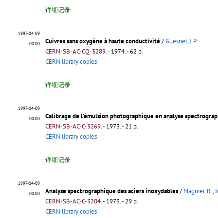
详细记录
1997-04-09
Cuivres sans oxygène à haute conductivité
/
Guesnet, J P
00:00
CERN-SB-AC-CQ-3289
.
- 1974. - 62 p.
CERN library copies
详细记录
1997-04-09
Calibrage de l'émulsion photographique en analyse spectrogra
00:00
CERN-SB-AC-C-3269
.
- 1973. - 21 p.
CERN library copies
详细记录
1997-04-09
Analyse spectrographique des aciers inoxydables
/
Magnier, R
;
J
00:00
CERN-SB-AC-C-3204
.
- 1973. - 29 p.
CERN library copies