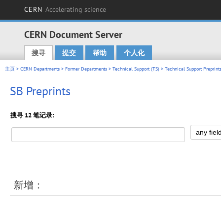
CERN
Accelerating science
CERN Document Server
搜寻
提交
帮助
个人化
Main menu
主页
>
CERN Departments
>
Former Departments
>
Technical Support (TS)
>
Technical Support Preprint
SB Preprints
搜寻 12 笔记录:
新增：