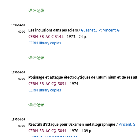
详细记录
1997-04-09
Les inclusions dans les aciers
/
Guesnet, J P
;
Vincent, G
00:00
CERN-SB-AC-C-3141
.
- 1973. - 24 p.
CERN library copies
详细记录
1997-04-09
Polissage et attaque électrolytiques de l'aluminium et de ses 
00:00
CERN-SB-AC-CQ-3051
.
- 1974.
CERN library copies
详细记录
1997-04-09
Réactifs d'attaque pour l'examen métallographique
/
Vincent, G
00:00
CERN-SB-AC-CQ-3044
.
- 1976. - 109 p.