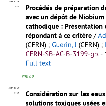
2018-11-06
Procédés de préparation d
16:23
avec un dépôt de Niobium r
cathodique
: Présentation
répondant à ce critère
/
Ad
(CERN) ;
Guerin, J
(CERN) ;
CERN-SB-AC-B-3199-gp
.
- 
Full text
详细记录
2014-10-29
Considération sur les eaux
08:06
solutions toxiques usées 