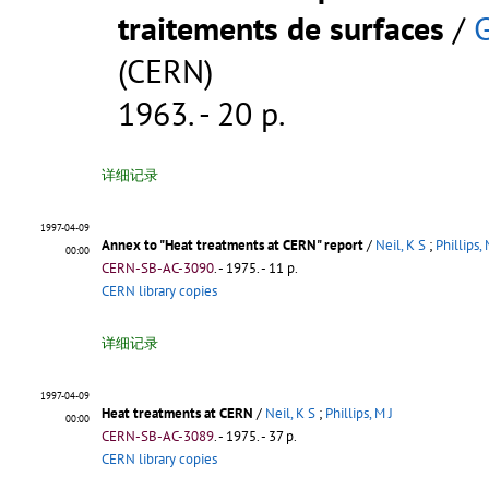
traitements de surfaces
/
G
(CERN)
1963. - 20 p.
详细记录
1997-04-09
Annex to "Heat treatments at CERN" report
/
Neil, K S
;
Phillips, 
00:00
CERN-SB-AC-3090
.
- 1975. - 11 p.
CERN library copies
详细记录
1997-04-09
Heat treatments at CERN
/
Neil, K S
;
Phillips, M J
00:00
CERN-SB-AC-3089
.
- 1975. - 37 p.
CERN library copies