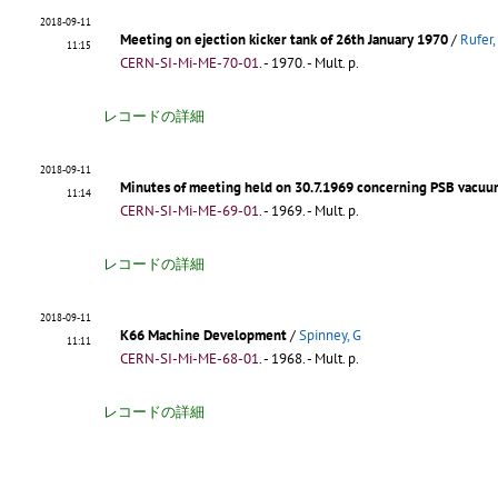
2018-09-11
Meeting on ejection kicker tank of 26th January 1970
/
Rufer,
11:15
CERN-SI-Mi-ME-70-01
.
- 1970. - Mult. p.
レコードの詳細
2018-09-11
Minutes of meeting held on 30.7.1969 concerning PSB vacuu
11:14
CERN-SI-Mi-ME-69-01
.
- 1969. - Mult. p.
レコードの詳細
2018-09-11
K66 Machine Development
/
Spinney, G
11:11
CERN-SI-Mi-ME-68-01
.
- 1968. - Mult. p.
レコードの詳細