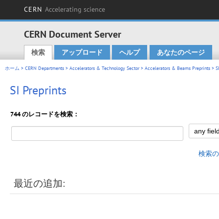
CERN
Accelerating science
CERN Document Server
検索
アップロード
ヘルプ
あなたのページ
Main menu
ホーム
>
CERN Departments
>
Accelerators & Technology Sector
>
Accelerators & Beams Preprints
> SI
SI Preprints
744 のレコードを検索：
検索の
最近の追加: