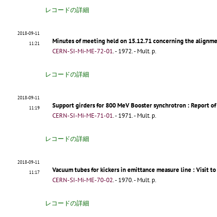
レコードの詳細
2018-09-11
Minutes of meeting held on 15.12.71 concerning the alignm
11:21
CERN-SI-Mi-ME-72-01
.
- 1972. - Mult. p.
レコードの詳細
2018-09-11
Support girders for 800 MeV Booster synchrotron
: Report of
11:19
CERN-SI-Mi-ME-71-01
.
- 1971. - Mult. p.
レコードの詳細
2018-09-11
Vacuum tubes for kickers in emittance measure line
: Visit t
11:17
CERN-SI-Mi-ME-70-02
.
- 1970. - Mult. p.
レコードの詳細