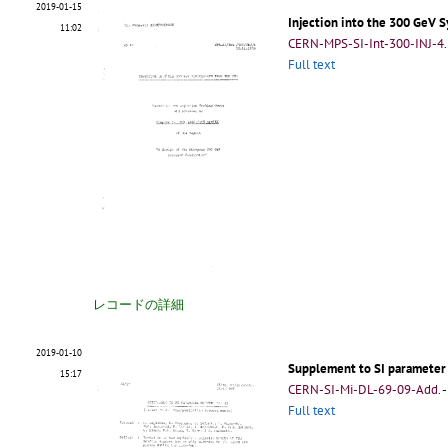
2019-01-15
Injection into the 300 GeV 
11:02
CERN-MPS-SI-Int-300-INJ-4
.
Full text
レコードの詳細
2019-01-10
Supplement to SI parameter
15:17
CERN-SI-Mi-DL-69-09-Add
.
-
Full text