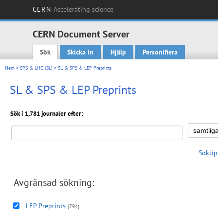
CERN
Accelerating science
CERN Document Server
Sök
Skicka in
Hjälp
Personifiera
Main menu
Hem
>
SPS & LHC (SL)
> SL & SPS & LEP Preprints
SL & SPS & LEP Preprints
Sök i 1,781 journaler efter:
Söktip
Avgränsad sökning:
LEP Preprints
(794)