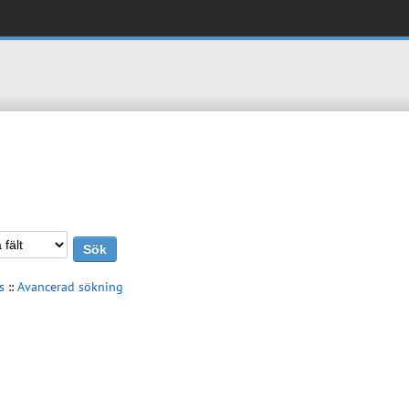
s
::
Avancerad sökning