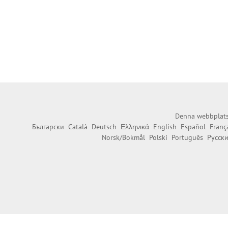
Denna webbplats 
Български
Català
Deutsch
Ελληνικά
English
Español
Franç
Norsk/Bokmål
Polski
Português
Русск