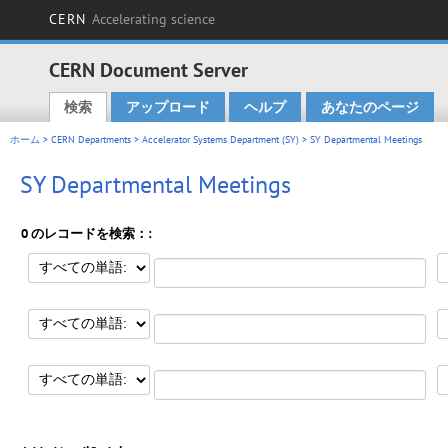
CERN
Accelerating science
CERN Document Server
検索
アップロード
ヘルプ
あなたのページ
Main menu
ホーム
>
CERN Departments
>
Accelerator Systems Department (SY)
> SY Departmental Meetings
SY Departmental Meetings
0 のレコードを検索：: