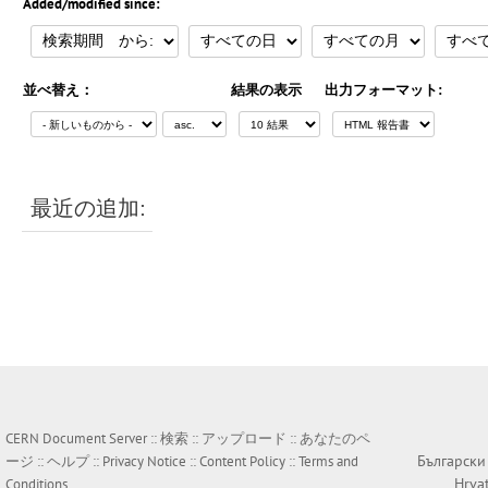
Added/modified since:
並べ替え：
結果の表示
出力フォーマット:
最近の追加:
CERN Document Server ::
検索
::
アップロード
::
あなたのペ
Български
ージ
::
ヘルプ
::
Privacy Notice
::
Content Policy
::
Terms and
Hrva
Conditions