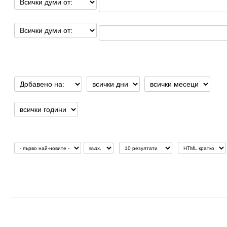
Добавено/променено на:
Сортиране по:
Покажи:
Изходен формат
Последно добавени: