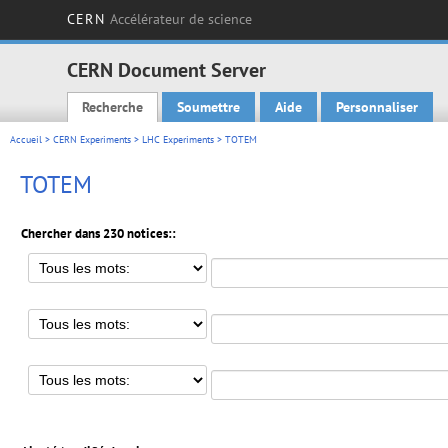
CERN
Accélérateur de science
CERN Document Server
Recherche
Soumettre
Aide
Personnaliser
Main menu
Accueil
>
CERN Experiments
>
LHC Experiments
> TOTEM
TOTEM
Chercher dans 230 notices::