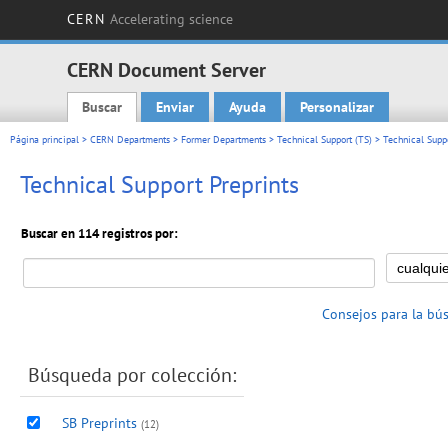
CERN
Accelerating science
CERN Document Server
Buscar
Enviar
Ayuda
Personalizar
Main menu
Página principal
>
CERN Departments
>
Former Departments
>
Technical Support (TS)
> Technical Suppo
Technical Support Preprints
Buscar en 114 registros por:
Consejos para la bú
Búsqueda por colección:
SB Preprints
(12)