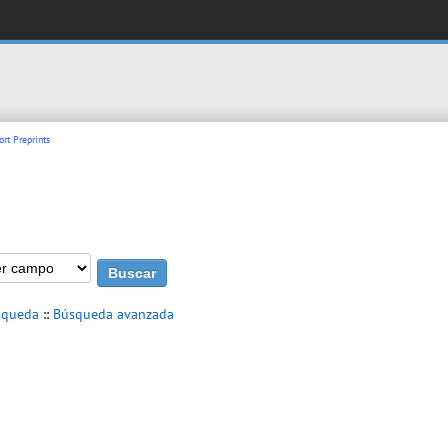
rt Preprints
squeda
::
Búsqueda avanzada