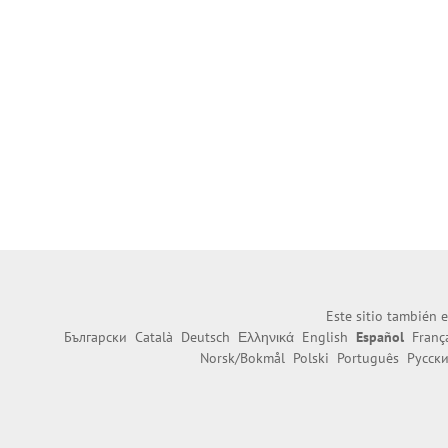
Este sitio también e
Български
Català
Deutsch
Ελληνικά
English
Español
Franç
Norsk/Bokmål
Polski
Português
Русск