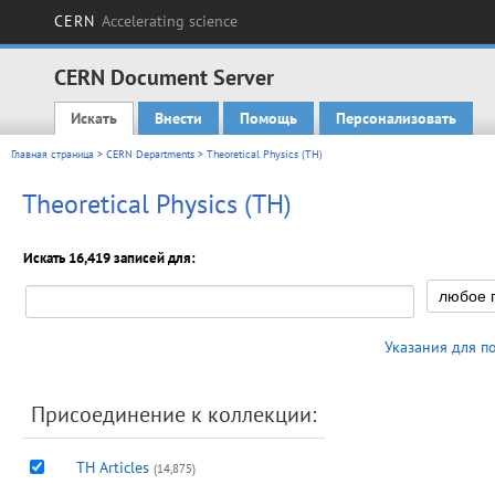
CERN
Accelerating science
CERN Document Server
Искать
Внести
Помощь
Персонализовать
Main menu
Главная страница
>
CERN Departments
> Theoretical Physics (TH)
Theoretical Physics (TH)
Искать 16,419 записей для:
Указания для п
Присоединение к коллекции:
TH Articles
(14,875)