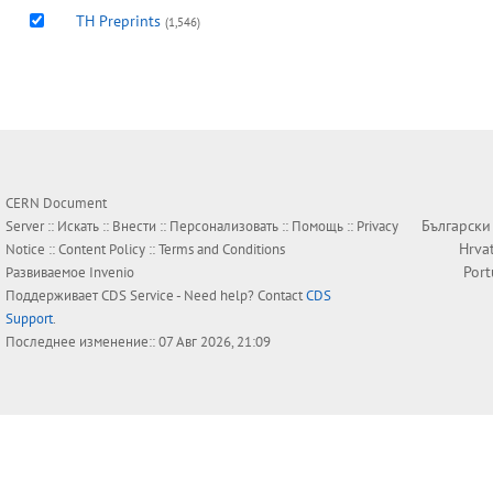
TH Preprints
(1,546)
CERN Document
Български
Server ::
Искать
::
Внести
::
Персонализовать
::
Помощь
::
Privacy
Hrva
Notice
::
Content Policy
::
Terms and Conditions
Por
Развиваемое
Invenio
Поддерживает
CDS Service
- Need help? Contact
CDS
Support
.
Последнее изменение:: 07 Авг 2026, 21:09