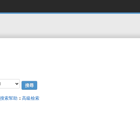
搜索幫助
::
高級檢索