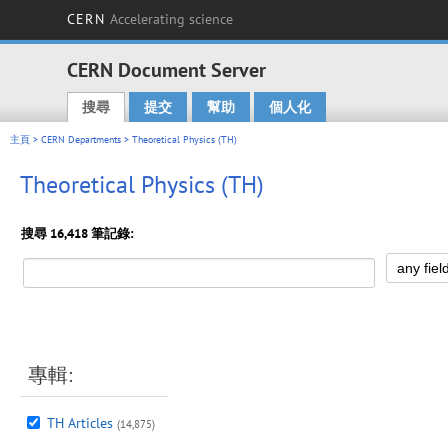
CERN
Accelerating science
CERN Document Server
搜尋
提交
幫助
個人化
Main menu
主頁
>
CERN Departments
> Theoretical Physics (TH)
Theoretical Physics (TH)
搜尋 16,418 筆記錄:
專輯:
TH Articles
(14,875)