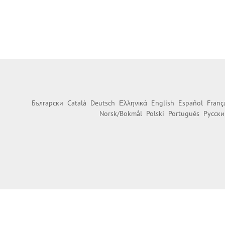
Български
Català
Deutsch
Ελληνικά
English
Español
Franç
Norsk/Bokmål
Polski
Português
Русски