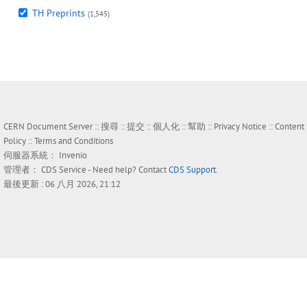
TH Preprints
(1,545)
CERN Document Server ::
搜尋
::
提交
::
個人化
::
幫助
::
Privacy Notice
::
Content
Policy
::
Terms and Conditions
伺服器系統：
Invenio
管理者：
CDS Service
- Need help? Contact
CDS Support
.
最後更新 : 06 八月 2026, 21:12