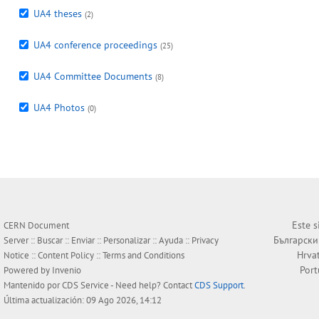
UA4 theses
(2)
UA4 conference proceedings
(25)
UA4 Committee Documents
(8)
UA4 Photos
(0)
Este s
CERN Document
Български
Server ::
Buscar
::
Enviar
::
Personalizar
::
Ayuda
::
Privacy
Hrva
Notice
::
Content Policy
::
Terms and Conditions
Por
Powered by
Invenio
Mantenido por
CDS Service
- Need help? Contact
CDS Support
.
Última actualización: 09 Ago 2026, 14:12