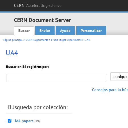
CERN
Accelerating science
CERN Document Server
Buscar
Enviar
Ayuda
Personalizar
Main menu
Página principal
>
CERN Experiments
>
Fixed Target Experiments
> UA4
UA4
Buscar en 54 registros por:
Consejos para la bú
Búsqueda por colección:
UA4 papers
(19)