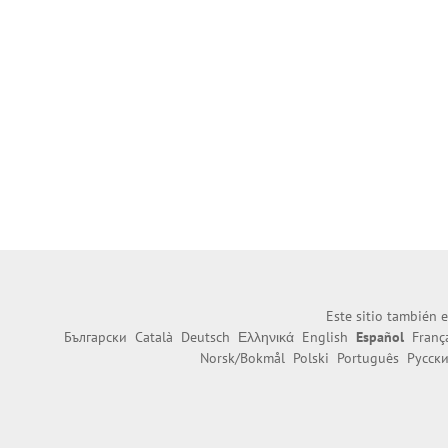
Este sitio también e
Български
Català
Deutsch
Ελληνικά
English
Español
Franç
Norsk/Bokmål
Polski
Português
Русск