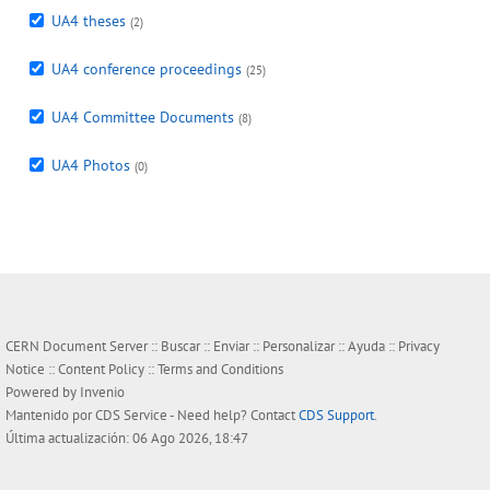
UA4 theses
(2)
UA4 conference proceedings
(25)
UA4 Committee Documents
(8)
UA4 Photos
(0)
CERN Document Server ::
Buscar
::
Enviar
::
Personalizar
::
Ayuda
::
Privacy
Notice
::
Content Policy
::
Terms and Conditions
Powered by
Invenio
Mantenido por
CDS Service
- Need help? Contact
CDS Support
.
Última actualización: 06 Ago 2026, 18:47