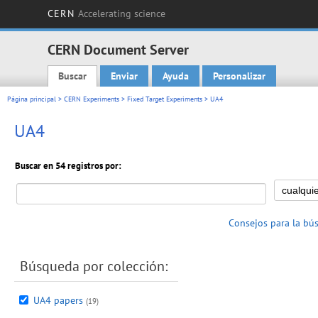
CERN
Accelerating science
CERN Document Server
Buscar
Enviar
Ayuda
Personalizar
Main menu
Página principal
>
CERN Experiments
>
Fixed Target Experiments
> UA4
UA4
Buscar en 54 registros por:
Consejos para la bú
Búsqueda por colección:
UA4 papers
(19)